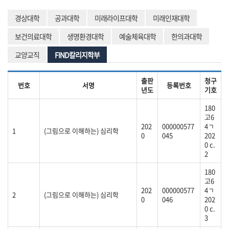
경상대학
공과대학
미래라이프대학
미래인재대학
보건의료대학
생명환경대학
예술체육대학
한의과대학
교양교직
FIND칼리지학부
출판
청구
번호
서명
등록번호
년도
기호
180
고6
202
000000577
4ㄱ
1
(그림으로 이해하는) 심리학
0
045
202
0 c.
2
180
고6
202
000000577
4ㄱ
2
(그림으로 이해하는) 심리학
0
046
202
0 c.
3