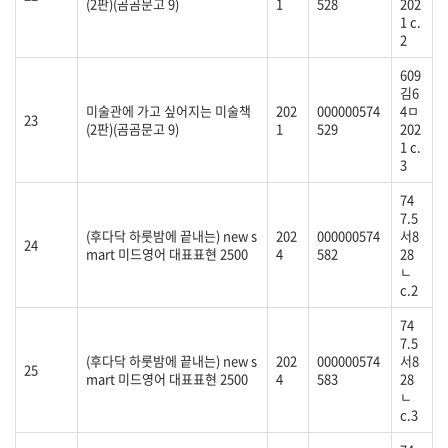
(2판)(곰곰문고 9)
1
528
202
1 c.
2
609
김6
미술관에 가고 싶어지는 미술책
202
000000574
4ㅁ
23
(2판)(곰곰문고 9)
1
529
202
1 c.
3
74
7.5
(후다닥 하룻밤에 끝내는) new s
202
000000574
서8
24
mart 미드영어 대표표현 2500
4
582
28
ㄴ
c.2
74
7.5
(후다닥 하룻밤에 끝내는) new s
202
000000574
서8
25
mart 미드영어 대표표현 2500
4
583
28
ㄴ
c.3