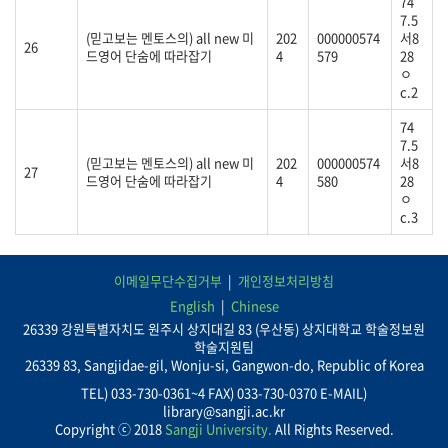
74
7.5
(믿고보는 멘토스의) all new 미
202
000000574
서8
26
드영어 단숨에 따라잡기
4
579
28
ㅇ
c.2
74
7.5
(믿고보는 멘토스의) all new 미
202
000000574
서8
27
드영어 단숨에 따라잡기
4
580
28
ㅇ
c.3
이메일무단수집거부
개인정보처리방침
English
Chinese
26339 강원특별자치도 원주시 상지대길 83 (우산동) 상지대학교 학술정보원
학술지원팀
26339 83, Sangjidae-gil, Wonju-si, Gangwon-do, Republic of Korea
TEL) 033-730-0361~4 FAX) 033-730-0370 E-MAIL)
library@sangji.ac.kr
Copyright ⓒ 2018
Sangji University.
All Rights Reserved.