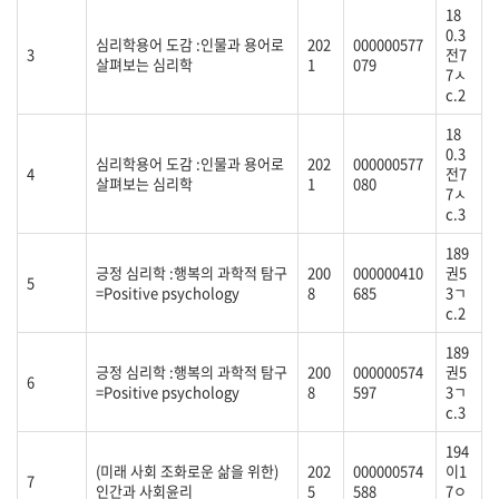
18
0.3
심리학용어 도감 :인물과 용어로
202
000000577
3
전7
살펴보는 심리학
1
079
7ㅅ
c.2
18
0.3
심리학용어 도감 :인물과 용어로
202
000000577
4
전7
살펴보는 심리학
1
080
7ㅅ
c.3
189
긍정 심리학 :행복의 과학적 탐구
200
000000410
권5
5
=Positive psychology
8
685
3ㄱ
c.2
189
긍정 심리학 :행복의 과학적 탐구
200
000000574
권5
6
=Positive psychology
8
597
3ㄱ
c.3
194
(미래 사회 조화로운 삶을 위한)
202
000000574
이1
7
인간과 사회윤리
5
588
7ㅇ