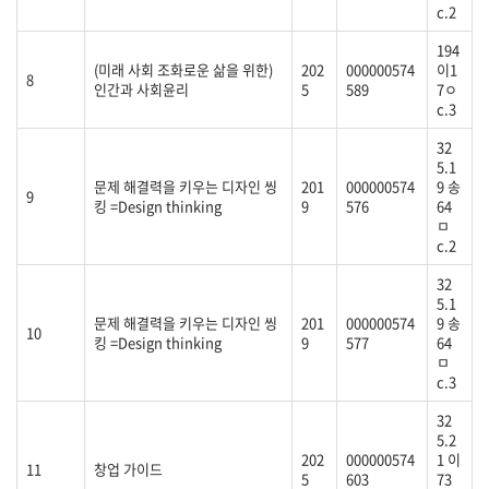
c.2
194
(미래 사회 조화로운 삶을 위한)
202
000000574
이1
8
인간과 사회윤리
5
589
7ㅇ
c.3
32
5.1
문제 해결력을 키우는 디자인 씽
201
000000574
9 송
9
킹 =Design thinking
9
576
64
ㅁ
c.2
32
5.1
문제 해결력을 키우는 디자인 씽
201
000000574
9 송
10
킹 =Design thinking
9
577
64
ㅁ
c.3
32
5.2
202
000000574
1 이
11
창업 가이드
5
603
73