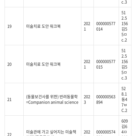
c.3
51
2.5
202
000000577
156
19
미술치료 도안 워크북
1
014
김5
5ㅁ
c.2
51
2.5
202
000000577
156
20
미술치료 도안 워크북
1
015
김5
5ㅁ
c.3
52
8.1
(동물보건사를 위한) 반려동물학
202
000000563
21
동4
=Companion animal science
3
894
7ㅂ
C.2
609
김6
미술관에 가고 싶어지는 미술책
202
000000574
4ㅁ
22