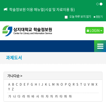
학술정보원 이용 매뉴얼(시설 및 자료이용 등)
오늘 하루 보지 않기
창닫기
LOGIN
과제도서
가나다순 >
A
B
C
D
E
F
G
H
I
J
K
L
M
N
O
P
Q
R
S
T
U
V
W
X
Y
Z
가
나
다
라
마
바
사
아
자
차
카
타
파
하