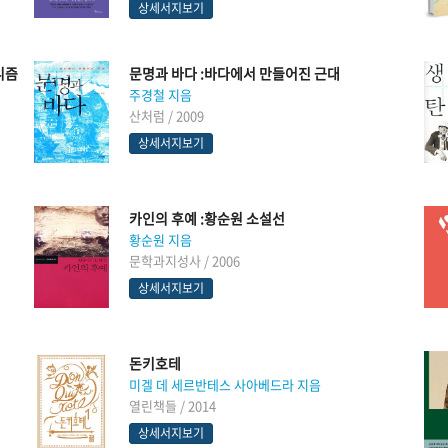
상세서지보기
니즘
문명과 바다 :바다에서 만들어진 근대
주경철 지음
산처럼 / 2009
상세서지보기
카인의 후예 :황순원 소설선
황순원 지음
문학과지성사 / 2006
상세서지보기
돈키호테
미겔 데 세르반테스 사아베드라 지음
열린책들 / 2014
상세서지보기