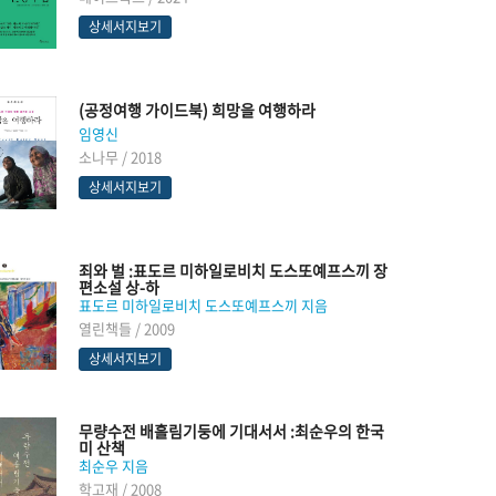
상세서지보기
(공정여행 가이드북) 희망을 여행하라
임영신
소나무 / 2018
상세서지보기
죄와 벌 :표도르 미하일로비치 도스또예프스끼 장
편소설 상-하
표도르 미하일로비치 도스또예프스끼 지음
열린책들 / 2009
상세서지보기
무량수전 배흘림기둥에 기대서서 :최순우의 한국
미 산책
최순우 지음
학고재 / 2008