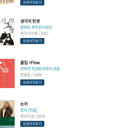
상세서지보기
생각의 탄생
로버트 루트번스타인
에코의서재 / 2007
상세서지보기
몰입 =Flow
미하이 칙센트미하이 지음
한울림 / 2004
상세서지보기
논어
공자 [지음]
현대지성 / 2018
상세서지보기