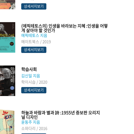
상세서지보기
(에픽테토스의) 인생을 바라보는 지혜 :인생을 어떻
게 살아야 할 것인가
에픽테토스 지음
메이트북스 / 2019
상세서지보기
학습사회
김신일 지음
학이시습 / 2020
상세서지보기
하늘과 바람과 별과 詩 :1955년 증보판 오리지
널 디자인
윤동주 지음
소와다리 / 2016