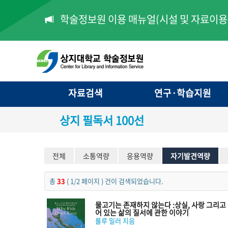
학술정보원 이용 매뉴얼(시설 및 자료이용 
학술정보원 제공서비스 안내
자료검색
연구·학습지원
상지 필독서 100선
전체
소통역량
응용역량
자기발견역량
총
33
( 1/2 페이지 ) 건이 검색되었습니다.
물고기는 존재하지 않는다 :상실, 사랑 그리고
어 있는 삶의 질서에 관한 이야기
룰루 밀러 지음