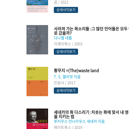
곰 / 2021
상세서지보기
사라져 가는 목소리들 :그 많던 언어들은 모두
로 갔을까?
다니엘 네틀
이제이북스 / 2003
상세서지보기
황무지 =(The)waste land
T. S. 엘리엇 지음
민음사 / 2017
상세서지보기
세네카의 화 다스리기 :치솟는 화에 맞서 내 
을 지키는 법
루키우스 안나이우스 세네카 지음
메이트북스 / 2019