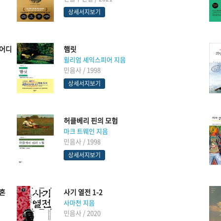
상세서지보기
 어디
햄릿
윌리엄 셰익스피어 지음
민음사 / 1998
상세서지보기
허클베리 핀의 모험
마크 트웨인 지음
민음사 / 1998
상세서지보기
영혼
사기 열전 1-2
사마천 지음
민음사 / 2020