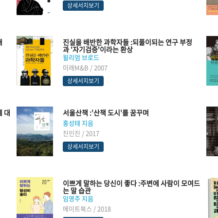
상세서지보기
대
진실을 배반한 과학자들 :되풀이되는 연구 부정
과 '자기검증'이라는 환상
윌리엄 브로드
미래M&B / 2007
상세서지보기
에 대
서울산책 :'산책 도시'를 꿈꾸며
홍성태 지음
진인진 / 2017
상세서지보기
이쁘게 말하는 당신이 좋다 :주변에 사람이 모여드
는 말 습관
임영주 지음
메이트북스 / 2018