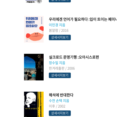
우리에겐 언어가 필요하다 :입이 트이는 페미
이민경 지음
봄알람 / 2016
상세서지보기
실크로드 문명기행 :오아시스로편
정수일 지음
한겨레출판 / 2006
상세서지보기
해석에 반대한다
수전 손택 지음
이후 / 2002
상세서지보기