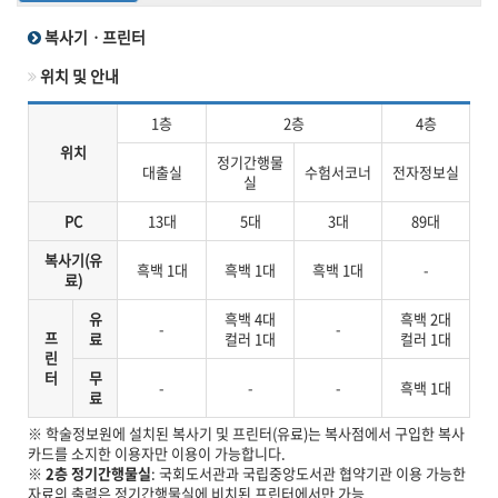
복사기ㆍ프린터
위치 및 안내
1층
2층
4층
위치
정기간행물
대출실
수험서코너
전자정보실
실
PC
13대
5대
3대
89대
복사기(유
흑백 1대
흑백 1대
흑백 1대
-
료)
유
흑백 4대
흑백 2대
-
-
프
료
컬러 1대
컬러 1대
린
터
무
-
-
-
흑백 1대
료
※ 학술정보원에 설치된 복사기 및 프린터(유료)는 복사점에서 구입한 복사
카드를 소지한 이용자만 이용이 가능합니다.
※
2층 정기간행물실
: 국회도서관과 국립중앙도서관 협약기관 이용 가능한
자료의 출력은 정기간행물실에 비치된 프린터에서만 가능