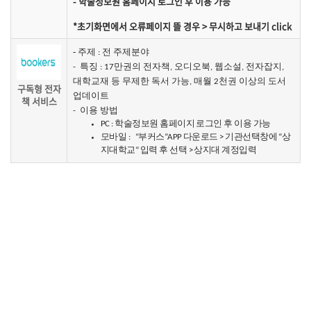
- 학술정보원 홈페이지 로그인 후 이용 가능
*초기화면에서 오류페이지 뜰 경우 > 무시하고 보내기 click
- 주제
전 주제분야
:
특징
만권의 전자책
오디오북
웹소설
전자잡지
-
: 17
,
,
,
,
대학교재 등 무제한 독서 가능
매월
천권
,
2
이상의 도서
구독형 전자
업데이트
책 서비스
- 이용 방법
PC : 학술정보원 홈페이지 로그인 후 이용 가능
모바일 : “부커스”APP 다운로드 > 기관선택창에 “상
지대학교“ 입력 후 선택 > 상지대 계정입력