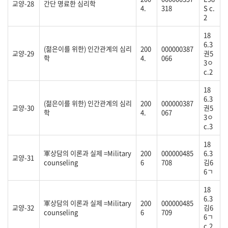
교양-28
간단 명료한 심리학
4.
318
S c.
2
18
6.3
(젊은이를 위한) 인간관계의 심리
200
000000387
교양-29
권5
학
4.
066
3ㅇ
c.2
18
6.3
(젊은이를 위한) 인간관계의 심리
200
000000387
교양-30
권5
학
4.
067
3ㅇ
c.3
18
軍상담의 이론과 실제 =Military
200
000000485
6.3
교양-31
counseling
6
708
김6
6ㄱ
18
6.3
軍상담의 이론과 실제 =Military
200
000000485
교양-32
김6
counseling
6
709
6ㄱ
c.2