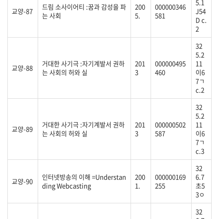
5.1
드림 소사이어티 :꿈과 감성을 파
200
000000346
교양-87
J54
는 사회
5.
581
D c.
2
32
5.2
거대한 사기극 :자기계발서 권하
201
000000495
11
교양-88
는 사회의 허와 실
3
460
이6
7ㄱ
c.2
32
5.2
거대한 사기극 :자기계발서 권하
201
000000502
11
교양-89
는 사회의 허와 실
3
587
이6
7ㄱ
c.3
32
인터넷방송의 이해 =Understan
200
000000169
6.7
교양-90
ding Webcasting
1.
255
초5
3ㅇ
32