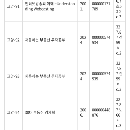
6.7
인터넷방송의 이해 =Understan
200
000000171
교양-91
초5
ding Webcasting
1.
789
3ㅇ
c.3
32
7.8
202
000000574
7 건
교양-92
처음하는 부동산 투자공부
4
534
59
ㅊ
c.2
32
7.8
202
000000574
7 건
교양-93
처음하는 부동산 투자공부
4
535
59
ㅊ
c.3
32
7.8
200
000000448
7 노
교양-94
30대 부동산 경제학
6.
876
66
ㅅ
c.3