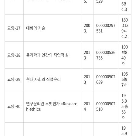
5.
529
6B
c.3
189
200
000000297
D13
교양-37
대화의 기술
3.
531
9ㄷ
c.2
190
201
000000536
박8
교양-38
윤리학과 인간의 직업적 삶
3
735
49
ㅇ
195
201
000000502
교양-39
현대 사회와 직업윤리
최9
3
689
7ㅎ
19
5.9
연구윤리란 무엇인가 =Researc
201
000000502
교양-40
5 송
h ethics
4
510
53
ㅇ
19
5.9