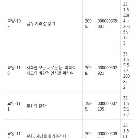
33
1.5
조9
교양-10
200
000000365
4ㄱ
글 읽기와 삶 읽기
9
5.
001
200
5 v.
1 c.
3
33
1.5
학5
교양-11
사회를 보는 새로운 눈 :과학적
200
000000402
7ㅅ
0
사고와 비판적 인식을 위하여
8.
921
200
8 c.
2
33
교양-11
199
000000007
1.5
문화와 철학
1
9.
195
한1
7무
33
1.5
교양-11
200
000000409
문화, 세상을 콜라주하다
01