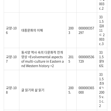
003
c.2
33
1.5
김8
교양-10
200
000000357
대중문화의 이해
11
6
3
297
ㄷ 2
003
c.3
동서양 역사 속의 다문화적 전개
33
교양-10
양상 =Evolvemental aspects
201
000000536
1.5
7
of multi-culture in Eastern a
5
729
문9
nd Western history =2
6도
33
1.5
조9
교양-10
200
000000365
4ㄱ
글 읽기와 삶 읽기
8
5.
000
200
5 v.
1 c.
2