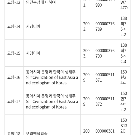
교양-13
인간본성에 대하여
W7
1.
990
47O
138
200
000000376
최7
교양-14
시앵티아
3.
789
5ㅅ
c.2
138
200
000000376
최7
교양-15
시앵티아
3.
790
5ㅅ
c.3
동아시아 문명과 한국의 생태주
150
200
000000511
교양-16
의 =Civilization of East Asia a
한3
9
871
nd ecologism of Korea
4ㄷ
150
동아시아 문명과 한국의 생태주
200
000000511
한3
교양-17
의 =Civilization of East Asia a
9
872
4ㄷ
nd ecologism of Korea
c.2
150
S13
200
000000381
2O
교양-18
오리엔탈리즘