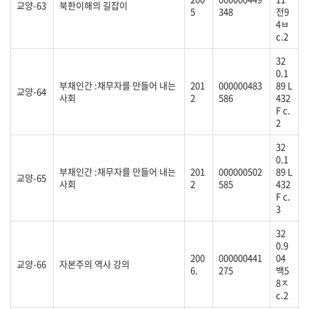
교양-63
북한이해의 길잡이
5
348
전9
4ㅂ
c.2
32
0.1
부채인간 :채무자를 만들어 내는
201
000000483
89 L
교양-64
사회
2
586
432
F c.
2
32
0.1
부채인간 :채무자를 만들어 내는
201
000000502
89 L
교양-65
사회
2
585
432
F c.
3
32
0.9
200
000000441
04
교양-66
자본주의 역사 강의
6.
275
백5
8ㅈ
c.2