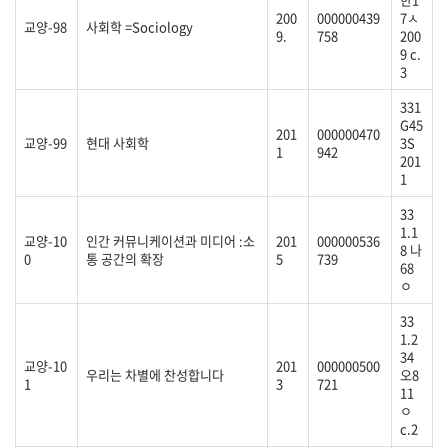
200
000000439
7ㅅ
교양-98
사회학 =Sociology
9.
758
200
9 c.
3
331
G45
201
000000470
교양-99
현대 사회학
3S
1
942
201
1
33
1.1
교양-10
인간 커뮤니케이션과 미디어 :소
201
000000536
8 나
0
통 공간의 확장
5
739
68
ㅇ
33
1.2
34
교양-10
201
000000500
우리는 차별에 찬성합니다
오8
1
3
721
11
ㅇ
c.2