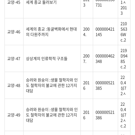
교양-45
세계 종교 둘러보기
1ㅅ
3
731
201
3
210
세계의 종교 :동굴벽화에서 현대
200
000000421
S63
교양-46
의 다원주까지
4.
145
6W
c.2
219
200
000000462
D94
교양-47
상상계의 인류학적 구조들
7.
348
8S
c.2
22
승려와 원숭이 :생물 철학자와 인
201
000000521
0.4
교양-48
도 철학자의 불교에 관한 12가지
6
385
심7
대담
2ㅅ
22
승려와 원숭이 :생물 철학자와 인
0.4
201
000000521
교양-49
도 철학자의 불교에 관한 12가지
심7
6
386
대담
2ㅅ
c.2