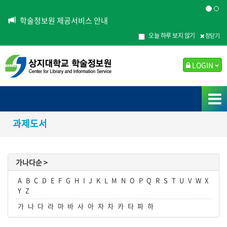
학술정보원 제공서비스 안내
오늘 하루 보지 않기
창닫기
LOGIN
과제도서
가나다순 >
A
B
C
D
E
F
G
H
I
J
K
L
M
N
O
P
Q
R
S
T
U
V
W
X
Y
Z
가
나
다
라
마
바
사
아
자
차
카
타
파
하