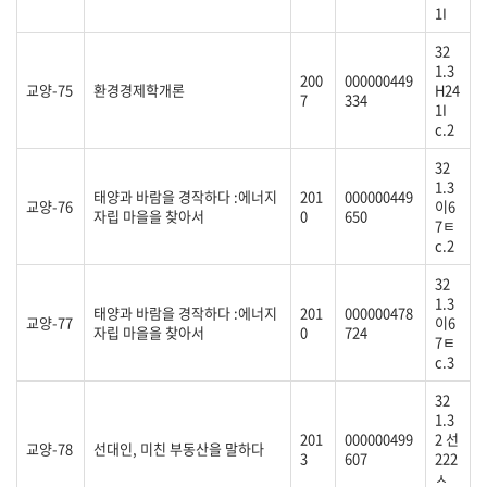
1I
32
1.3
200
000000449
교양-75
환경경제학개론
H24
7
334
1I
c.2
32
1.3
태양과 바람을 경작하다 :에너지
201
000000449
교양-76
이6
자립 마을을 찾아서
0
650
7ㅌ
c.2
32
1.3
태양과 바람을 경작하다 :에너지
201
000000478
교양-77
이6
자립 마을을 찾아서
0
724
7ㅌ
c.3
32
1.3
201
000000499
2 선
교양-78
선대인, 미친 부동산을 말하다
3
607
222
ㅅ