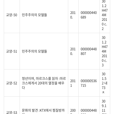
30
1.2
H47
201
000000440
교양-50
민주주의의 모델들
4M
0.
689
201
0 c.
2
30
1.2
H47
201
000000448
교양-51
민주주의의 모델들
4M
0.
807
201
0 c.
3
30
청년이여, 마르크스를 읽자 :마르
1.5
201
000000536
교양-52
크스에게서 20대의 열정을 배우
2 내
1
715
다
73
ㅊ
30
9.1
문화의 발견 :KTX에서 찜질방까
200
000000448
11
교양-53