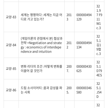
32
1.9
세계는 평평하다 :세계는 지금 어
201
000000494
7 F9
교양-83
디로 가고 있는가?
3
129
11
W1
c.3
32
(게임이론의 관점에서 본) 협상과
5.1
전략 =Negotiation and strate
201
000000494
교양-84
김1
gy : economics of interdepe
2
134
9협
ndence and intuition
c.3
32
변화 리더의 조건 :어떻게 변화를
200
000000430
5.1
교양-85
이끌어 갈 것인가
7.
625
D79
4ES
32
드림 소사이어티 :꿈과 감성을 파
200
000000346
5.1
교양-86
는 사회
5.
580
J54
D
32