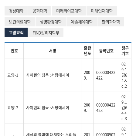
경상대학
공과대학
미래라이프대학
미래인재대학
보건의료대학
생명환경대학
예술체육대학
한의과대학
교양교직
FIND칼리지학부
출판
청구
번호
서명
등록번호
년도
기호
02
9.1
200
000000422
교양-1
사이렌의 침묵 :서평에세이
김6
9.
422
4ㅅ
c.2
02
9.1
200
000000422
교양-2
사이렌의 침묵 :서평에세이
김6
9.
423
4ㅅ
c.3
02
세상의 붕괴에 대처하는 우리들
201
000000502
9.1