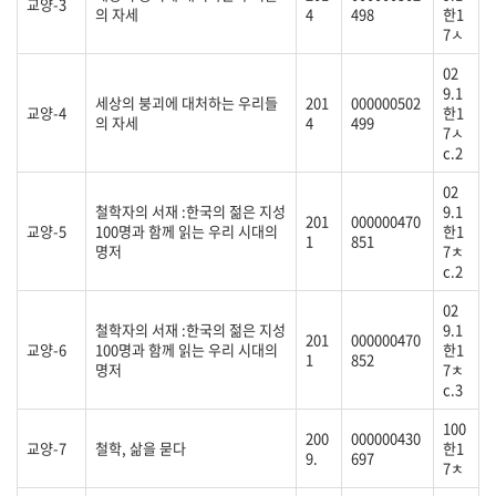
교양-3
의 자세
4
498
한1
7ㅅ
02
9.1
세상의 붕괴에 대처하는 우리들
201
000000502
교양-4
한1
의 자세
4
499
7ㅅ
c.2
02
철학자의 서재 :한국의 젊은 지성
9.1
201
000000470
교양-5
100명과 함께 읽는 우리 시대의
한1
1
851
명저
7ㅊ
c.2
02
철학자의 서재 :한국의 젊은 지성
9.1
201
000000470
교양-6
100명과 함께 읽는 우리 시대의
한1
1
852
명저
7ㅊ
c.3
100
200
000000430
교양-7
철학, 삶을 묻다
한1
9.
697
7ㅊ