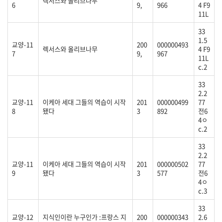
렉서스와 올리브나무
6
9,
966
4 F9
11L
33
1.5
교양-11
200
000000493
렉서스와 올리브나무
4 F9
7
9,
967
11L
c.2
33
2.2
교양-11
이케아 세대 그들의 역습이 시작
201
000000499
77
8
됐다
3
892
전6
4ㅇ
c.2
33
2.2
교양-11
이케아 세대 그들의 역습이 시작
201
000000502
77
9
됐다
3
577
전6
4ㅇ
c.3
33
교양-12
지식인이란 누구인가 :프랑스 지
200
000000343
2.6