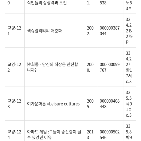
0
식인들의 상상력과 도전
1.
538
노5
3ㅈ
33
4.2
교양-12
200
000000387
섹슈얼리티의 매춘화
2 B
1
2.
044
279
P
33
4.2
교양-12
性희롱 - 당신의 직장은 안전합
200
000000099
27
2
니까?
0.
767
한1
7서
c.3
33
5.5
교양-12
200
000000408
여가문화론 =Leisure cultures
곽9
3
5.
448
1ㅇ
c.3
33
교양-12
아파트 게임 :그들이 중산층이 될
201
000000502
5.8
4
수 있었던 이유
3
546
박9