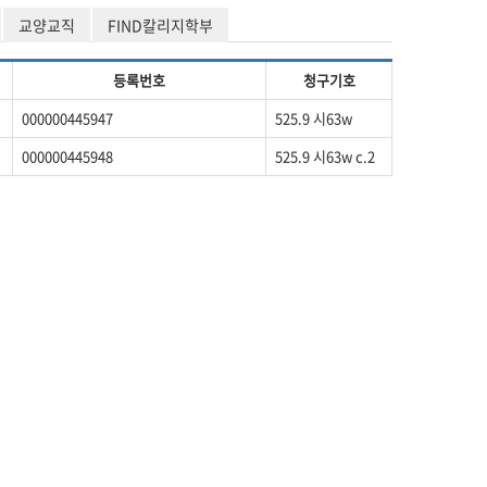
교양교직
FIND칼리지학부
등록번호
청구기호
000000445947
525.9 시63w
000000445948
525.9 시63w c.2