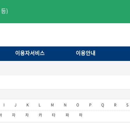
등)
이용자서비스
이용안내
I
J
K
L
M
N
O
P
Q
R
S
아
자
차
카
타
파
하