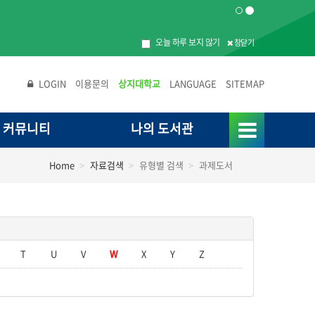
오늘 하루 보지 않기
창닫기
LOGIN
이용문의
상지대학교
LANGUAGE
SITEMAP
커뮤니티
나의 도서관
Home
자료검색
유형별 검색
과제도서
T
U
V
W
X
Y
Z