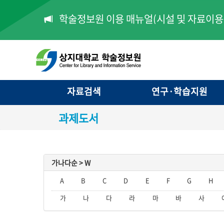
학술정보원 이용 매뉴얼(시설 및 자료이용 
자료검색
연구·학습지원
과제도서
가나다순 >
W
A
B
C
D
E
F
G
H
가
나
다
라
마
바
사