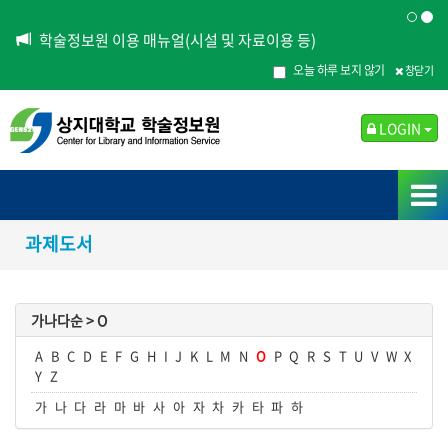
학술정보원 이용 매뉴얼(시설 및 자료이용 등)
오늘 하루 보지 않기
창닫기
LOGIN
과제도서
가나다순 >
O
A
B
C
D
E
F
G
H
I
J
K
L
M
N
O
P
Q
R
S
T
U
V
W
X
Y
Z
가
나
다
라
마
바
사
아
자
차
카
타
파
하