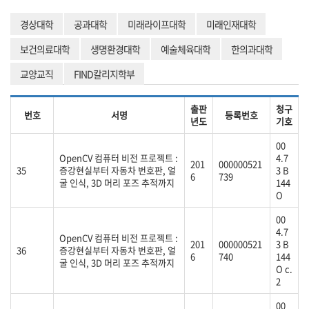
경상대학
공과대학
미래라이프대학
미래인재대학
보건의료대학
생명환경대학
예술체육대학
한의과대학
교양교직
FIND칼리지학부
출판
청구
번호
서명
등록번호
년도
기호
00
OpenCV 컴퓨터 비전 프로젝트 :
4.7
201
000000521
35
증강현실부터 자동차 번호판, 얼
3 B
6
739
굴 인식, 3D 머리 포즈 추적까지
144
O
00
4.7
OpenCV 컴퓨터 비전 프로젝트 :
201
000000521
3 B
36
증강현실부터 자동차 번호판, 얼
6
740
144
굴 인식, 3D 머리 포즈 추적까지
O c.
2
00