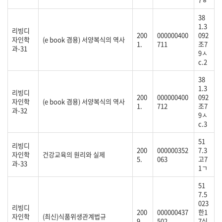
38
1.3
리빙디
200
000000400
092
자인학
(e book 겸용) 서양복식의 역사
1.
711
조7
과-31
9ㅅ
c.2
38
1.3
리빙디
200
000000400
092
자인학
(e book 겸용) 서양복식의 역사
1.
712
조7
과-32
9ㅅ
c.3
51
리빙디
200
000000352
7.3
자인학
건강교육의 원리와 실제
5.
063
고7
과-33
1ㄱ
51
7.5
023
리빙디
200
000000437
한1
자인학
(최신)식품위생관계법규
9
502
7식