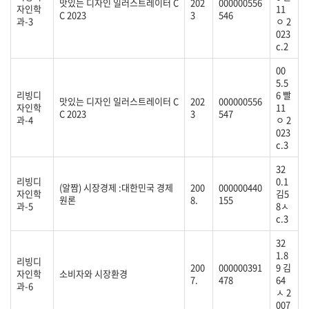
맛있는 디자인 일러스트레이터 C
202
000000556
자인학
11
C 2023
3
546
과-3
ㅇ 2
023
c.2
00
5.5
리빙디
6 빨
맛있는 디자인 일러스트레이터 C
202
000000556
자인학
11
C 2023
3
547
과-4
ㅇ 2
023
c.3
32
리빙디
0.1
(알짬) 시장경제 :대한민국 경제
200
000000440
자인학
김5
원론
8.
155
과-5
8ㅅ
c.3
32
1.8
리빙디
200
000000391
9 김
자인학
소비자와 시장환경
7.
478
64
과-6
ㅅ 2
007