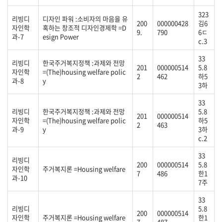
323
리빙디
디자인 파워 :소비자의 마음을 유
200
000000428
김6
자인학
혹하는 창조적 디자인경제학 =D
9.
790
6ㄷ
과-7
esign Power
c.3
33
리빙디
한국주거복지정책 :과제와 전망
201
000000514
5.8
자인학
=(The)housing welfare polic
2
462
하5
과-8
y
3하
33
리빙디
한국주거복지정책 :과제와 전망
5.8
201
000000514
자인학
=(The)housing welfare polic
하5
2
463
과-9
y
3하
c.2
33
리빙디
200
000000514
5.8
자인학
주거복지론 =Housing welfare
7
486
한1
과-10
7주
33
리빙디
5.8
200
000000514
자인학
주거복지론 =Housing welfare
한1
7
487