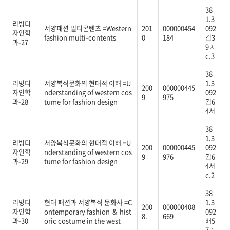
38
1.3
리빙디
서양패션 멀티콘텐츠 =Western
201
000000454
092
자인학
fashion multi-contents
0
184
김3
과-27
9ㅅ
c.3
38
리빙디
서양복식문화의 현대적 이해 =U
1.3
200
000000445
자인학
nderstanding of western cos
092
9
975
과-28
tume for fashion design
김6
4서
38
1.3
리빙디
서양복식문화의 현대적 이해 =U
200
000000445
092
자인학
nderstanding of western cos
9
976
김6
과-29
tume for fashion design
4서
c.2
38
리빙디
현대 패션과 서양복식 문화사 =C
1.3
200
000000408
자인학
ontemporary fashion ＆ hist
092
8.
669
과-30
oric costume in the west
배5
7ㅎ