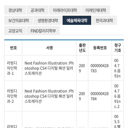
경상대학
공과대학
미래라이프대학
미래인재대학
보건의료대학
생명환경대학
예술체육대학
한의과대학
교양교직
FIND칼리지학부
출판
청구
번호
서명
등록번호
년도
기호
00
리빙디
Next Fashion Illustration :Ph
200
000000428
4.7
자인학
otoshop CS4 디지털 패션 일러
9
783
6 음
과-1
스트레이션
91n
00
리빙디
Next Fashion Illustration :Ph
4.7
200
000000428
자인학
otoshop CS4 디지털 패션 일러
6 음
9
784
과-2
스트레이션
91n
c.2
00
5.5
리빙디
6 빨