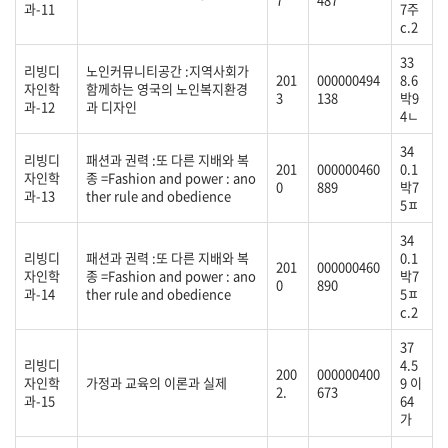
과-11
7주
c.2
33
리빙디
노인커뮤니티공간 :지역사회가
201
000000494
8.6
자인학
함께하는 영국의 노인복지환경
3
138
박9
과-12
과 디자인
4ㄴ
34
리빙디
패션과 권력 :또 다른 지배와 복
201
000000460
0.1
자인학
종 =Fashion and power : ano
0
889
박7
과-13
ther rule and obedience
5ㅍ
34
리빙디
패션과 권력 :또 다른 지배와 복
0.1
201
000000460
자인학
종 =Fashion and power : ano
박7
0
890
과-14
ther rule and obedience
5ㅍ
c.2
37
리빙디
4.5
200
000000400
자인학
가정과 교육의 이론과 실제
9 이
2.
673
과-15
64
가