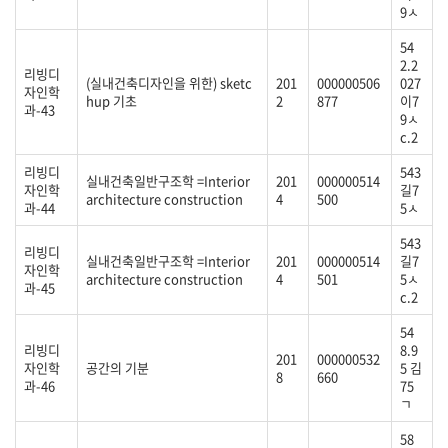
9ㅅ
54
2.2
리빙디
(실내건축디자인을 위한) sketc
201
000000506
027
자인학
hup 기초
2
877
이7
과-43
9ㅅ
c.2
리빙디
543
실내건축일반구조학 =Interior
201
000000514
자인학
길7
architecture construction
4
500
과-44
5ㅅ
543
리빙디
실내건축일반구조학 =Interior
201
000000514
길7
자인학
architecture construction
4
501
5ㅅ
과-45
c.2
54
리빙디
8.9
201
000000532
자인학
공간의 기분
5 김
8
660
과-46
75
ㄱ
58