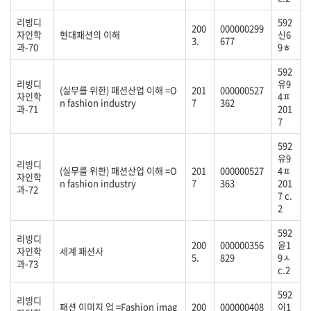
리빙디
592
200
000000299
자인학
현대패션의 이해
신6
3.
677
과-70
9ㅎ
592
리빙디
유9
(실무를 위한) 패션산업 이해 =O
201
000000527
자인학
4ㅍ
n fashion industry
7
362
과-71
201
7
592
유9
리빙디
(실무를 위한) 패션산업 이해 =O
201
000000527
4ㅍ
자인학
n fashion industry
7
363
201
과-72
7 c.
2
592
리빙디
200
000000356
윤1
자인학
세계 패션사
5.
829
9ㅅ
과-73
c.2
592
리빙디
패션 이미지 업 =Fashion imag
200
000000408
이1