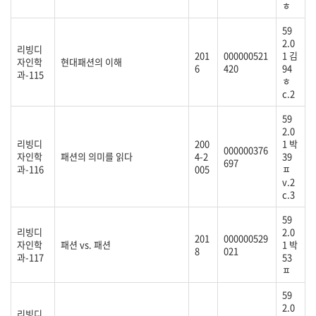
ㅎ
59
2.0
리빙디
201
000000521
1 김
자인학
현대패션의 이해
6
420
94
과-115
ㅎ
c.2
59
2.0
리빙디
200
1 박
000000376
자인학
패션의 의미를 읽다
4-2
39
697
과-116
005
ㅍ
v.2
c.3
59
리빙디
2.0
201
000000529
자인학
패션 vs. 패션
1 박
8
021
과-117
53
ㅍ
59
2.0
리빙디