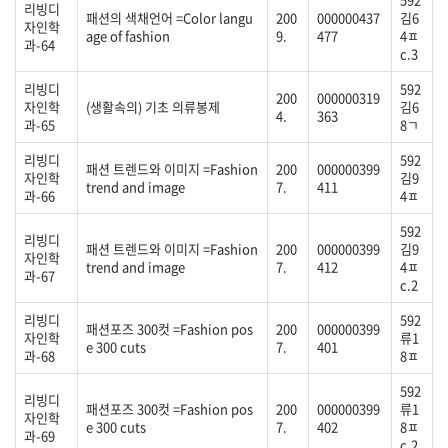
리빙디
패션의 색채언어 =Color langu
200
000000437
김6
자인학
age of fashion
9.
477
4ㅍ
과-64
c.3
리빙디
592
200
000000319
자인학
(생활속의) 기초 의류봉제
김6
4.
363
과-65
8ㄱ
리빙디
592
패션 트렌드와 이미지 =Fashion
200
000000399
자인학
김9
trend and image
7.
411
과-66
4ㅍ
592
리빙디
패션 트렌드와 이미지 =Fashion
200
000000399
김9
자인학
trend and image
7.
412
4ㅍ
과-67
c.2
리빙디
592
패션포즈 300컷 =Fashion pos
200
000000399
자인학
류1
e 300 cuts
7.
401
과-68
8ㅍ
592
리빙디
패션포즈 300컷 =Fashion pos
200
000000399
류1
자인학
e 300 cuts
7.
402
8ㅍ
과-69
c.2