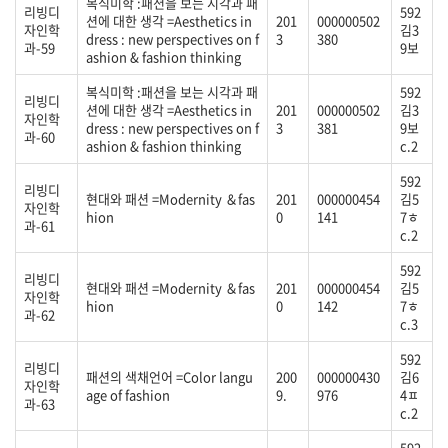
복식미학 :패션을 보는 시각과 패
리빙디
592
션에 대한 생각 =Aesthetics in
201
000000502
자인학
김3
dress : new perspectives on f
3
380
과-59
9보
ashion & fashion thinking
복식미학 :패션을 보는 시각과 패
592
리빙디
션에 대한 생각 =Aesthetics in
201
000000502
김3
자인학
dress : new perspectives on f
3
381
9보
과-60
ashion & fashion thinking
c.2
592
리빙디
현대와 패션 =Modernity ＆fas
201
000000454
김5
자인학
hion
0
141
7ㅎ
과-61
c.2
592
리빙디
현대와 패션 =Modernity ＆fas
201
000000454
김5
자인학
hion
0
142
7ㅎ
과-62
c.3
592
리빙디
패션의 색채언어 =Color langu
200
000000430
김6
자인학
age of fashion
9.
976
4ㅍ
과-63
c.2
592