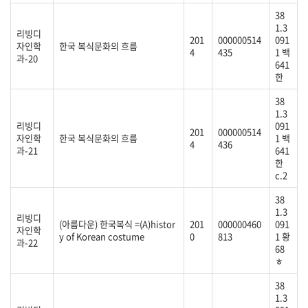
38
1.3
리빙디
201
000000514
091
자인학
한국 복식문화의 흐름
4
435
1 백
과-20
641
한
38
1.3
리빙디
091
201
000000514
자인학
한국 복식문화의 흐름
1 백
4
436
과-21
641
한
c.2
38
1.3
리빙디
(아름다운) 한국복식 =(A)histor
201
000000460
091
자인학
y of Korean costume
0
813
1 황
과-22
68
ㅎ
38
1.3