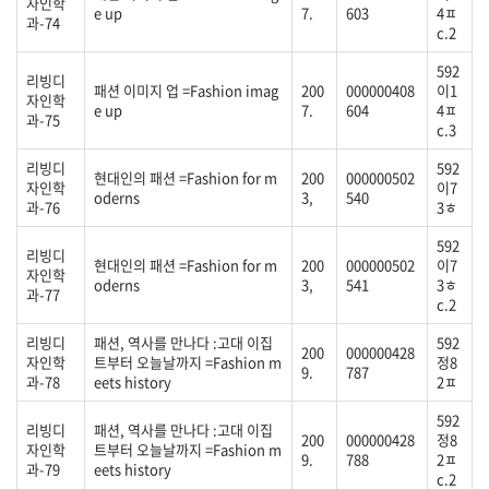
자인학
e up
7.
603
4ㅍ
과-74
c.2
592
리빙디
패션 이미지 업 =Fashion imag
200
000000408
이1
자인학
e up
7.
604
4ㅍ
과-75
c.3
리빙디
592
현대인의 패션 =Fashion for m
200
000000502
자인학
이7
oderns
3,
540
과-76
3ㅎ
592
리빙디
현대인의 패션 =Fashion for m
200
000000502
이7
자인학
oderns
3,
541
3ㅎ
과-77
c.2
리빙디
패션, 역사를 만나다 :고대 이집
592
200
000000428
자인학
트부터 오늘날까지 =Fashion m
정8
9.
787
과-78
eets history
2ㅍ
592
리빙디
패션, 역사를 만나다 :고대 이집
200
000000428
정8
자인학
트부터 오늘날까지 =Fashion m
9.
788
2ㅍ
과-79
eets history
c.2