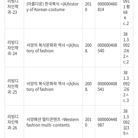
리빙디
091
(아름다운) 한국복식 =(A)histor
201
000000460
자인학
1 황
y of Korean costume
0
814
과-23
68
ㅎ
c.2
38
1.3
리빙디
서양의 복식문화와 역사 =(A)his
200
000000408
092
자인학
tory of fashion
8.
540
고6
과-24
2ㅅ
c.2
38
1.3
리빙디
서양의 복식문화와 역사 =(A)his
200
000000408
092
자인학
tory of fashion
8.
541
고6
과-25
2ㅅ
c.3
38
리빙디
1.3
서양패션 멀티콘텐츠 =Western
201
000000448
자인학
092
fashion multi-contents
0
987
과-26
김3
9ㅅ