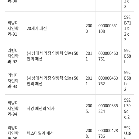
과-90
2 c.
2
592
리빙디
B71
200
000000551
자인학
20세기 패션
1ㅇ
0
108
과-91
2 c.
3
리빙디
592
(세상에서 가장 영향력 있는) 50
201
000000460
자인학
E58
인의 패션
1
761
과-92
f
592
리빙디
(세상에서 가장 영향력 있는) 50
201
000000460
E58
자인학
인의 패션
1
762
f c.
과-93
2
592
리빙디
200
000000335
L39
자인학
서양 패션의 역사
5.
224
9c
과-94
c.2
리빙디
592
200
000000428
자인학
텍스타일과 패션
U18
8.
786
과-95
t