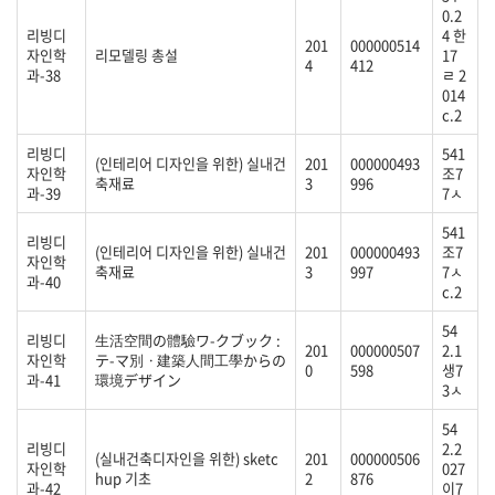
0.2
리빙디
4 한
201
000000514
자인학
리모델링 총설
17
4
412
과-38
ㄹ 2
014
c.2
리빙디
541
(인테리어 디자인을 위한) 실내건
201
000000493
자인학
조7
축재료
3
996
과-39
7ㅅ
541
리빙디
(인테리어 디자인을 위한) 실내건
201
000000493
조7
자인학
축재료
3
997
7ㅅ
과-40
c.2
54
리빙디
生活空間の體驗ワ-クブック :
201
000000507
2.1
자인학
テ-マ別ㆍ建築人間工學からの
0
598
생7
과-41
環境デザイン
3ㅅ
54
리빙디
2.2
(실내건축디자인을 위한) sketc
201
000000506
자인학
027
hup 기초
2
876
과-42
이7