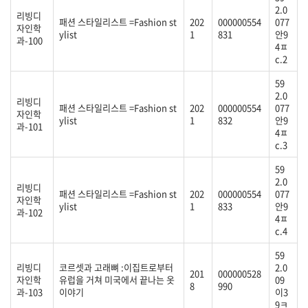
2.0
리빙디
패션 스타일리스트 =Fashion st
202
000000554
077
자인학
ylist
1
831
안9
과-100
4ㅍ
c.2
59
2.0
리빙디
패션 스타일리스트 =Fashion st
202
000000554
077
자인학
ylist
1
832
안9
과-101
4ㅍ
c.3
59
2.0
리빙디
패션 스타일리스트 =Fashion st
202
000000554
077
자인학
ylist
1
833
안9
과-102
4ㅍ
c.4
59
리빙디
코르셋과 고래뼈 :이집트로부터
2.0
201
000000528
자인학
유럽을 거쳐 미국에서 끝나는 옷
09
8
990
과-103
이야기
이3
9ㅋ