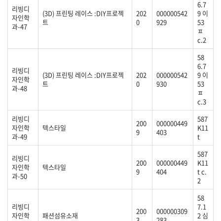
6.7
리빙디
(3D) 프린팅 레이스 :DIY프로젝
202
000000542
9 이
자인학
트
0
929
53
과-47
ㅍ
c.2
58
6.7
리빙디
(3D) 프린팅 레이스 :DIY프로젝
202
000000542
9 이
자인학
트
0
930
53
과-48
ㅍ
c.3
리빙디
587
200
000000449
자인학
텍스타일
K11
9
403
과-49
t
587
리빙디
200
000000449
K11
자인학
텍스타일
9
404
t c.
과-50
2
58
리빙디
7.1
200
000000309
자인학
패션섬유소재
2 심
3.
283