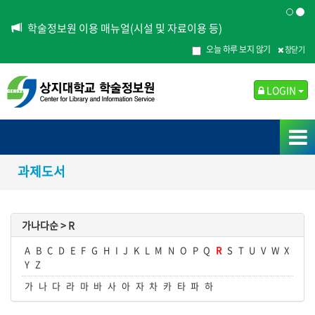
학술정보원 이용 매뉴얼(시설 및 자료이용 등)
오늘 하루 보지 않기
창닫기
LOGIN
과제도서
가나다순 >
R
A
B
C
D
E
F
G
H
I
J
K
L
M
N
O
P
Q
R
S
T
U
V
W
X
Y
Z
가
나
다
라
마
바
사
아
자
차
카
타
파
하