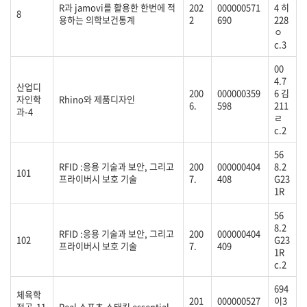
R과 jamovi를 활용한 한번에 적
202
000000571
4 히
8
용하는 의학보건통계
2
690
228
ㅇ
c.3
00
4.7
산업디
200
000000359
6 김
자인학
Rhino와 제품디자인
6.
598
211
과-4
ㄹ
c.2
56
RFID :응용 기술과 보안, 그리고
200
000000404
8.2
101
프라이버시 보호 기술
7.
408
G23
1R
56
8.2
RFID :응용 기술과 보안, 그리고
200
000000404
102
G23
프라이버시 보호 기술
7.
409
1R
c.2
694
체육학
201
000000527
이3
전공-11
Real 스포츠 스태킹 essential