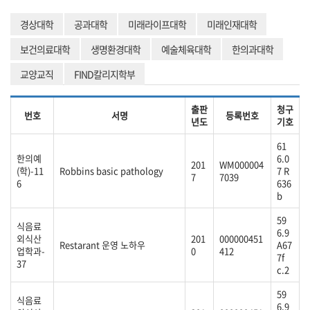
경상대학
공과대학
미래라이프대학
미래인재대학
보건의료대학
생명환경대학
예술체육대학
한의과대학
교양교직
FIND칼리지학부
출판
청구
번호
서명
등록번호
년도
기호
61
한의예
6.0
201
WM000004
(학)-11
Robbins basic pathology
7 R
7
7039
6
636
b
59
식음료
6.9
외식산
201
000000451
Restarant 운영 노하우
A67
업학과-
0
412
7f
37
c.2
59
식음료
6.9