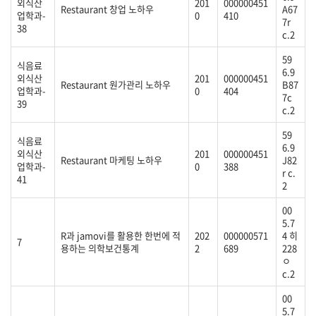
외식산
201
000000451
Restaurant 창업 노하우
A67
업학과-
0
410
7r
38
c.2
59
식음료
6.9
외식산
201
000000451
Restaurant 원가관리 노하우
B87
업학과-
0
404
7c
39
c.2
59
식음료
6.9
외식산
201
000000451
Restaurant 마케팅 노하우
J82
업학과-
0
388
r c.
41
2
00
5.7
R과 jamovi를 활용한 한번에 적
202
000000571
4 히
7
용하는 의학보건통계
2
689
228
ㅇ
c.2
00
5.7