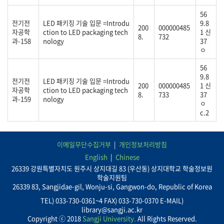
56
전기전
LED 패키징 기술 입문 =Introdu
9.8
200
000000485
자공학
ction to LED packaging tech
1 신
8.
732
과-158
nology
37
ㅇ
56
9.8
전기전
LED 패키징 기술 입문 =Introdu
200
000000485
1 신
자공학
ction to LED packaging tech
8.
733
37
과-159
nology
ㅇ
c.2
이메일무단수집거부
개인정보처리방침
English
Chinese
26339 강원특별자치도 원주시 상지대길 83 (우산동) 상지대학교 학술정보원
학술지원팀
26339 83, Sangjidae-gil, Wonju-si, Gangwon-do, Republic of Korea
TEL) 033-730-0361~4 FAX) 033-730-0370 E-MAIL)
library@sangji.ac.kr
Copyright ⓒ 2018
Sangji University.
All Rights Reserved.