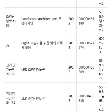
v.1
52
조경산
5.9
Landscape architecture :조
200
000000454
림학과-
담2
경디자인
2
180
66
29l
v.2
602
Light :미술가를 위한 빛의 이해
201
000000571
Y66
37
와 활용
4
574
l c.
3
56
전기전
9.8
201
000000485
자공학
LED 조명제어공학
1 김
2
809
과-156
68
ㅇ
56
9.8
전기전
201
000000485
1 김
자공학
LED 조명제어공학
2
810
68
과-157
ㅇ
c.2