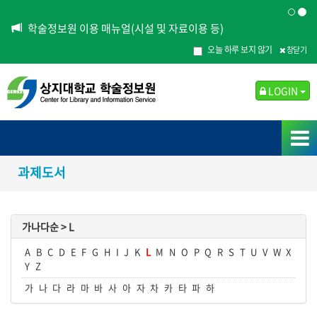
학술정보원 이용 매뉴얼(시설 및 자료이용 등)
오늘 하루 보지 않기
창닫기
LOGIN
과제도서
가나다순 >
L
A
B
C
D
E
F
G
H
I
J
K
L
M
N
O
P
Q
R
S
T
U
V
W
X
Y
Z
가
나
다
라
마
바
사
아
자
차
카
타
파
하