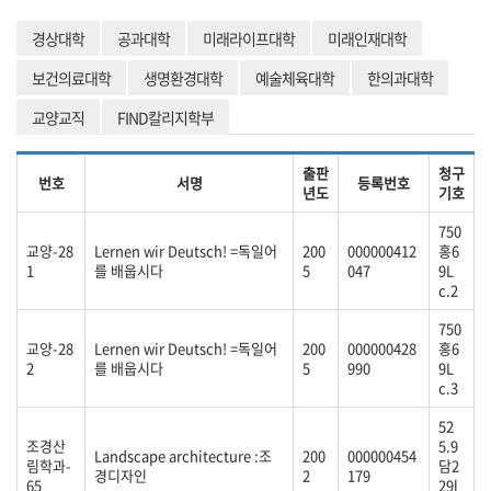
경상대학
공과대학
미래라이프대학
미래인재대학
보건의료대학
생명환경대학
예술체육대학
한의과대학
교양교직
FIND칼리지학부
출판
청구
번호
서명
등록번호
년도
기호
750
교양-28
Lernen wir Deutsch! =독일어
200
000000412
홍6
1
를 배웁시다
5
047
9L
c.2
750
교양-28
Lernen wir Deutsch! =독일어
200
000000428
홍6
2
를 배웁시다
5
990
9L
c.3
52
조경산
5.9
Landscape architecture :조
200
000000454
림학과-
담2
경디자인
2
179
65
29l