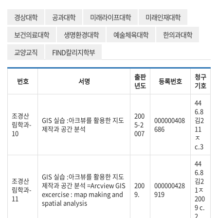
경상대학
공과대학
미래라이프대학
미래인재대학
보건의료대학
생명환경대학
예술체육대학
한의과대학
교양교직
FIND칼리지학부
출판
청구
번호
서명
등록번호
년도
기호
44
6.8
조경산
200
GIS 실습 :아크뷰를 활용한 지도
000000408
김2
림학과-
5-2
제작과 공간 분석
686
11
10
007
ㅈ
c.3
44
6.8
GIS 실습 :아크뷰를 활용한 지도
조경산
김2
제작과 공간 분석 =Arcview GIS
200
000000428
림학과-
1ㅈ
excercise : map making and
9.
919
11
200
spatial analysis
9 c.
2