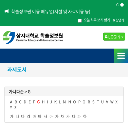
학술정보원 이용 매뉴얼(시설 및 자료이용 등)
오늘 하루 보지 않기
창닫기
LOGIN
과제도서
가나다순 >
G
A
B
C
D
E
F
G
H
I
J
K
L
M
N
O
P
Q
R
S
T
U
V
W
X
Y
Z
가
나
다
라
마
바
사
아
자
차
카
타
파
하