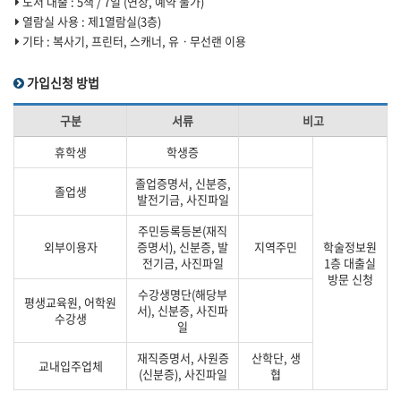
도서 대출 : 5책 / 7일 (연장, 예약 불가)
열람실 사용 : 제1열람실(3층)
기타 : 복사기, 프린터, 스캐너, 유ㆍ무선랜 이용
가입신청 방법
구분
서류
비고
휴학생
학생증
졸업증명서, 신분증,
졸업생
발전기금, 사진파일
주민등록등본(재직
외부이용자
증명서), 신분증, 발
지역주민
학술정보원
전기금, 사진파일
1층 대출실
방문 신청
수강생명단(해당부
평생교육원, 어학원
서), 신분증, 사진파
수강생
일
재직증명서, 사원증
산학단, 생
교내입주업체
(신분증), 사진파일
협