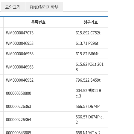
교양교직
FIND칼리지학부
등록번호
청구기호
WM0000047073
615.892 C752t
WM0000046953
613.71 P296t
WM0000046958
615.82 B864t
615.82 K61t 201
WM0000046963
8
WM0000046952
796.522 S459t
004.52 백811ㅌ
000000358800
c.3
000000226363
566.57 D674P
566.57 D674P c.
000000226364
2
000000343605
658 N194T v.2