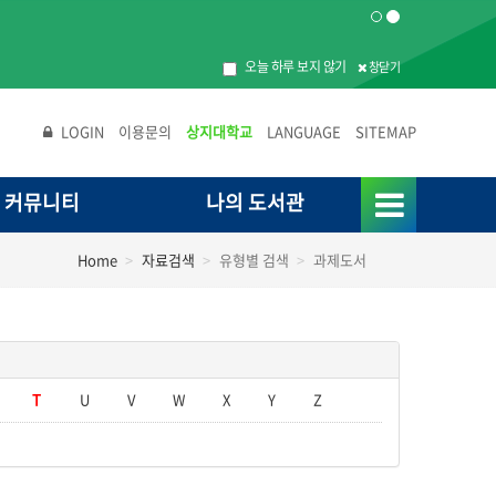
오늘 하루 보지 않기
창닫기
LOGIN
이용문의
상지대학교
LANGUAGE
SITEMAP
커뮤니티
나의 도서관
Home
자료검색
유형별 검색
과제도서
T
U
V
W
X
Y
Z