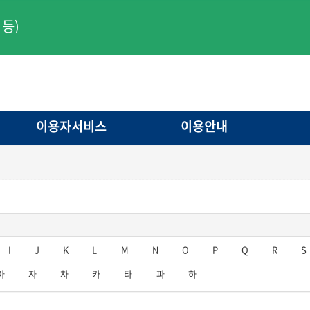
등)
이용자서비스
이용안내
I
J
K
L
M
N
O
P
Q
R
S
아
자
차
카
타
파
하