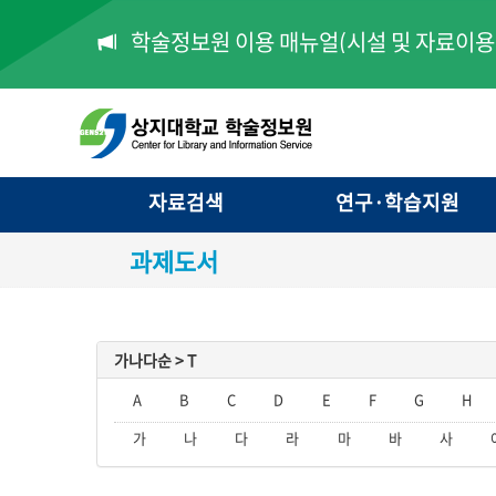
학술정보원 이용 매뉴얼(시설 및 자료이용 
자료검색
연구·학습지원
과제도서
가나다순 >
T
A
B
C
D
E
F
G
H
가
나
다
라
마
바
사